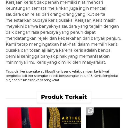
Kerajaan keris tidak pernah memiliki niat mencari
keuntungan semata melainkan juga ingin mencari
saudara dan relasi dari orang-orang yang ikut serta
melestarikan budaya keris pusaka. Kerajaan Keris masih
meyakini bahwa banyaknya saudara yang terjalin dengan
baik dengan rasa peracaya yang penuh dapat
mendatangkan rejeki dan keberkahan dari banyak penjuru.
Kami tetap mengingatkan hati-hati dalam memilih keris
pusaka dan tosan aji lainya karena keris adalah benda
bernilai sehingga banyak pihak yang memanfaatkan
minimnya ilmu keris yang dimiliki oleh masyarakat.
Tags:
ciri keris sengkelat
,
filosofi keris sengkelat
,
gambar keris kyai
sengkelat asli
,
keris sengkelat asli
,
keris sengkelat luk 13
,
Keris Sengkelat
Majapahit
,
khasiat keris sengkelat
Produk Terkait
K
K
R