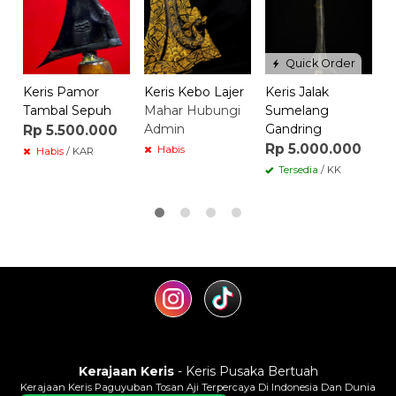
Quick Order
Keris Pamor
Keris Kebo Lajer
Keris Jalak
Tambal Sepuh
Mahar Hubungi
Sumelang
Admin
Gandring
Rp 5.500.000
Rp 5.000.000
Habis
Habis
/ KAR
Tersedia
/ KK
Kerajaan Keris
- Keris Pusaka Bertuah
Kerajaan Keris Paguyuban Tosan Aji Terpercaya Di Indonesia Dan Dunia