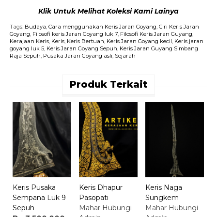
Klik Untuk Melihat Koleksi Kami Lainya
Tags:
Budaya
,
Cara menggunakan Keris Jaran Goyang
,
Ciri Keris Jaran
Goyang
,
Filosofi keris Jaran Goyang luk 7
,
Filosofi Keris Jaran Guyang
,
Kerajaan Keris
,
Keris
,
Keris Bertuah
,
Keris Jaran Goyang kecil
,
Keris jaran
goyang luk 5
,
Keris Jaran Goyang Sepuh
,
Keris Jaran Guyang Simbang
Raja Sepuh
,
Pusaka Jaran Goyang asli
,
Sejarah
Produk Terkait
K
B
M
A
Keris Pusaka
Keris Dhapur
Keris Naga
Sempana Luk 9
Pasopati
Sungkem
Sepuh
Mahar Hubungi
Mahar Hubungi