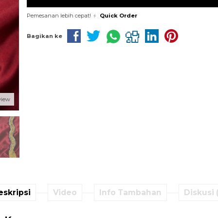
Pemesanan lebih cepat!
Quick Order
Bagikan ke
view
eskripsi
Video
Info Tambahan
Diskusi 