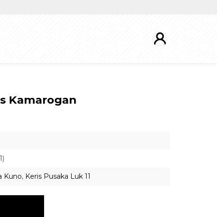
mas Kamarogan
1)
a Kuno
,
Keris Pusaka Luk 11