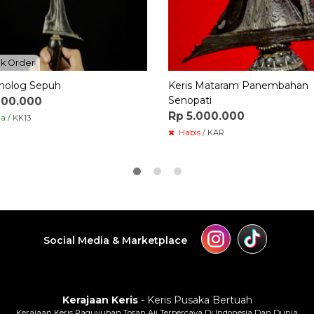
k Order
Dholog Sepuh
Keris Mataram Panembahan
Senopati
000.000
Rp 5.000.000
ia
/ KK13
Habis
/ KAR
Social Media & Marketplace
Kerajaan Keris
- Keris Pusaka Bertuah
Kerajaan Keris Paguyuban Tosan Aji Terpercaya Di Indonesia Dan Dunia