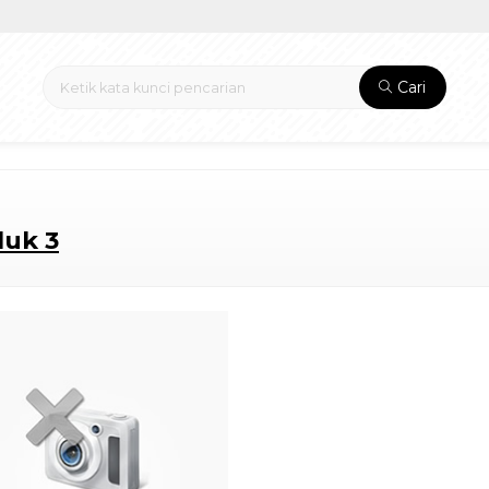
Cari
luk 3