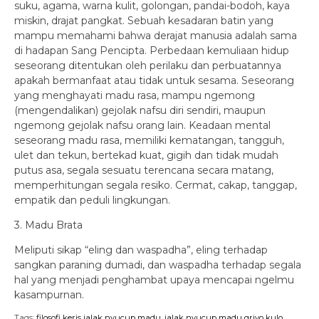
suku, agama, warna kulit, golongan, pandai-bodoh, kaya
miskin, drajat pangkat. Sebuah kesadaran batin yang
mampu memahami bahwa derajat manusia adalah sama
di hadapan Sang Pencipta. Perbedaan kemuliaan hidup
seseorang ditentukan oleh perilaku dan perbuatannya
apakah bermanfaat atau tidak untuk sesama. Seseorang
yang menghayati madu rasa, mampu ngemong
(mengendalikan) gejolak nafsu diri sendiri, maupun
ngemong gejolak nafsu orang lain. Keadaan mental
seseorang madu rasa, memiliki kematangan, tangguh,
ulet dan tekun, bertekad kuat, gigih dan tidak mudah
putus asa, segala sesuatu terencana secara matang,
memperhitungan segala resiko. Cermat, cakap, tanggap,
empatik dan peduli lingkungan.
3. Madu Brata
Meliputi sikap “eling dan waspadha”, eling terhadap
sangkan paraning dumadi, dan waspadha terhadap segala
hal yang menjadi penghambat upaya mencapai ngelmu
kasampurnan.
Tags:
filosofi keris jalak nyucup madu
,
jalak nyucup madu griyo kulo
,