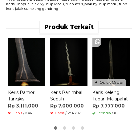
Keris Dhapur Jalak Nyucup Madu
,
tuah keris jalak nyucup madu
,
tuah
keris jalak sumelang gandring
Produk Terkait
K
A
A
R
Quick Order
Keris Pamor
Keris Panimbal
Keris Keleng
Tangkis
Sepuh
Tuban Majapahit
Rp 3.111.000
Rp 7.000.000
Rp 7.777.000
Habis
/ KAR
Habis
/ PSRY02
Tersedia
/ KK