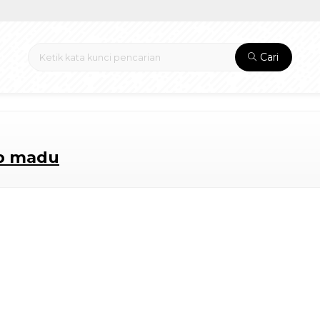
Cari
up madu