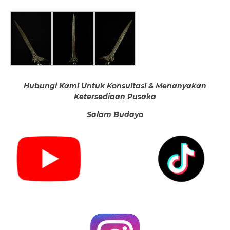
Hubungi Kami Untuk Konsultasi & Menanyakan
Ketersediaan Pusaka
Salam Budaya