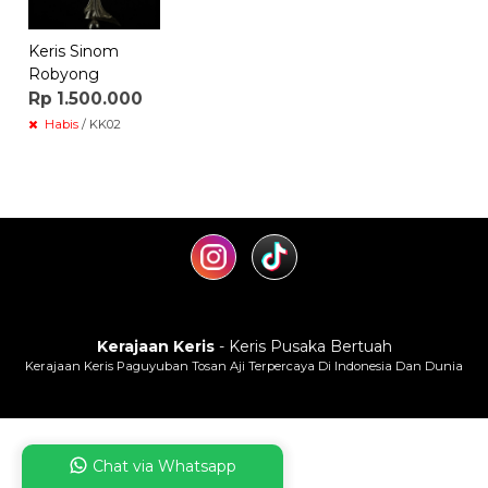
Keris Sinom
Robyong
Rp 1.500.000
Habis
/ KK02
Kerajaan Keris
- Keris Pusaka Bertuah
Kerajaan Keris Paguyuban Tosan Aji Terpercaya Di Indonesia Dan Dunia
Chat via Whatsapp