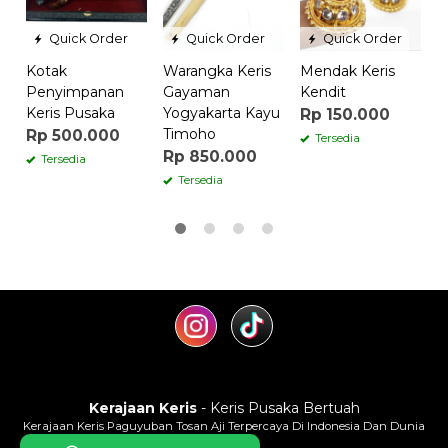
Quick Order
Quick Order
Quick Order
Kotak
Warangka Keris
Mendak Keris
Penyimpanan
Gayaman
Kendit
Keris Pusaka
Yogyakarta Kayu
Rp 150.000
Timoho
Rp 500.000
Tersedia
Rp 850.000
Tersedia
Tersedia
Kerajaan Keris
- Keris Pusaka Bertuah
Kerajaan Keris Paguyuban Tosan Aji Terpercaya Di Indonesia Dan Dunia