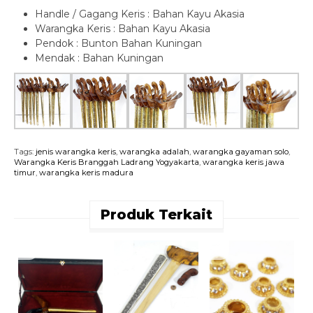
Handle / Gagang Keris : Bahan Kayu Akasia
Warangka Keris : Bahan Kayu Akasia
Pendok : Bunton Bahan Kuningan
Mendak : Bahan Kuningan
Tags:
jenis warangka keris
,
warangka adalah
,
warangka gayaman solo
,
Warangka Keris Branggah Ladrang Yogyakarta
,
warangka keris jawa
timur
,
warangka keris madura
Produk Terkait
M
K
S
R