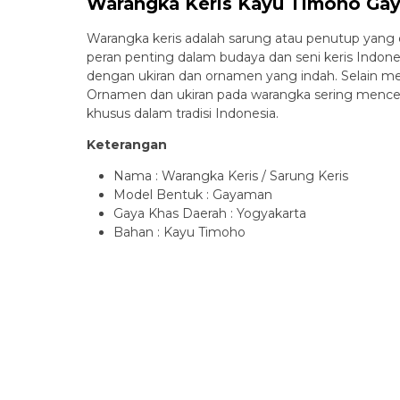
Warangka Keris Kayu Timoho Ga
Warangka keris adalah sarung atau penutup yang 
peran penting dalam budaya dan seni keris Indonesi
dengan ukiran dan ornamen yang indah. Selain meli
Ornamen dan ukiran pada warangka sering mencer
khusus dalam tradisi Indonesia.
Keterangan
Nama : Warangka Keris / Sarung Keris
Model Bentuk : Gayaman
Gaya Khas Daerah : Yogyakarta
Bahan : Kayu Timoho