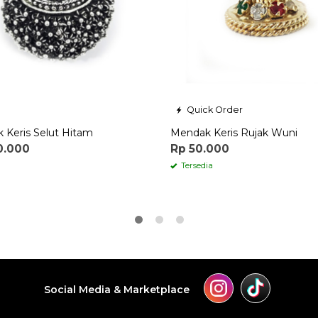
Quick Order
 Keris Selut Hitam
Mendak Keris Rujak Wuni
0.000
Rp 50.000
Tersedia
Social Media & Marketplace