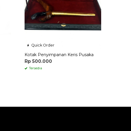
Quick Order
Kotak Penyimpanan Keris Pusaka
Rp 500.000
Tersedia