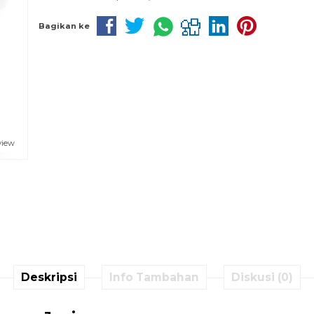
Bagikan ke
view
Deskripsi
Info Tambahan
Diskusi (0)