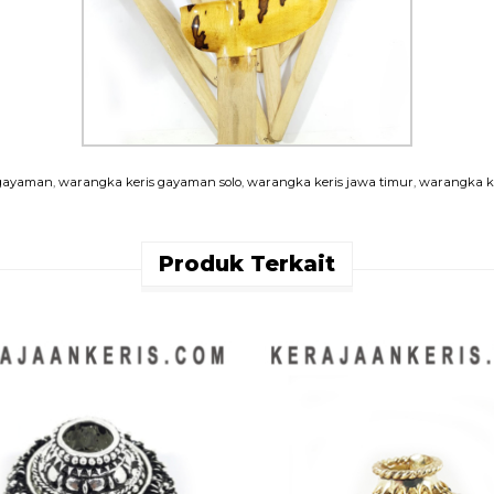
 gayaman
,
warangka keris gayaman solo
,
warangka keris jawa timur
,
warangka ke
Produk Terkait