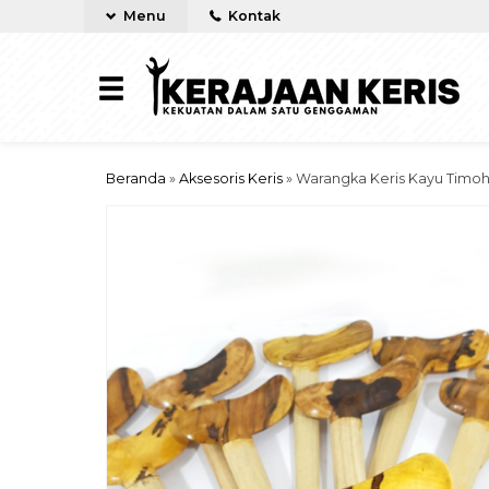
Menu
Kontak
Beranda
»
Aksesoris Keris
»
Warangka Keris Kayu Timo