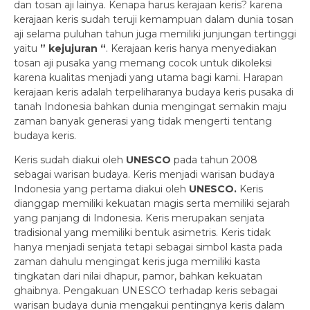
dan tosan aji lainya. Kenapa harus kerajaan keris? karena
kerajaan keris sudah teruji kemampuan dalam dunia tosan
aji selama puluhan tahun juga memiliki junjungan tertinggi
yaitu
” kejujuran “
. Kerajaan keris hanya menyediakan
tosan aji pusaka yang memang cocok untuk dikoleksi
karena kualitas menjadi yang utama bagi kami. Harapan
kerajaan keris adalah terpeliharanya budaya keris pusaka di
tanah Indonesia bahkan dunia mengingat semakin maju
zaman banyak generasi yang tidak mengerti tentang
budaya keris.
Keris sudah diakui oleh
UNESCO
pada tahun 2008
sebagai warisan budaya. Keris menjadi warisan budaya
Indonesia yang pertama diakui oleh
UNESCO.
Keris
dianggap memiliki kekuatan magis serta memiliki sejarah
yang panjang di Indonesia. Keris merupakan senjata
tradisional yang memiliki bentuk asimetris. Keris tidak
hanya menjadi senjata tetapi sebagai simbol kasta pada
zaman dahulu mengingat keris juga memiliki kasta
tingkatan dari nilai dhapur, pamor, bahkan kekuatan
ghaibnya. Pengakuan UNESCO terhadap keris sebagai
warisan budaya dunia mengakui pentingnya keris dalam