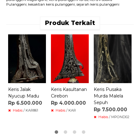
Pulanggeni
,
kesaktian keris pulanggeni
,
sejarah keris pulanggeni
Produk Terkait
K
G
K
R
6
Keris Jalak
Keris Kasultanan
Keris Pusaka
Nyucup Madu
Cirebon
Murda Malela
Sepuh
Rp 6.500.000
Rp 4.000.000
Rp 7.500.000
Habis
/ KAR861
Habis
/ KAR
Habis
/ MPOND02