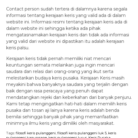
Contact person sudah tertera di dalamnya karena segala
informasi tentang kerajaan keris yang valid ada di dalam
website ini. Informasi resmi tentang kerajaan keris ada di
dalam website ini sehingga ketika ada pihak
mengatasnamakan kerajaan keris dan tidak ada informasi
yang valid dari website ini dipastikan itu adalah kerajaan
keris palsu.
Kerajaan keris tidak pernah memiliki niat mencari
keuntungan semata melainkan juga ingin mencari
saudara dan relasi dari orang-orang yang ikut serta
melestarikan budaya keris pusaka. Kerajaan Keris masih
meyakini bahwa banyaknya saudara yang terjalin dengan
baik dengan rasa peracaya yang penuh dapat
mendatangkan rejeki dan keberkahan dari banyak penjuru.
Kami tetap mengingatkan hati-hati dalam memilih keris
pusaka dan tosan aji lainya karena keris adalah benda
bernilai sehingga banyak pihak yang memanfaatkan
minimnya ilmu keris yang dimiliki oleh masyarakat.
Tags:
filosofi keris pulanggeni
,
filosofi keris pulanggeni luk 5
,
keris
pulanggeni kagungane
,
keris pulanggeni lurus
,
Keris Pusaka