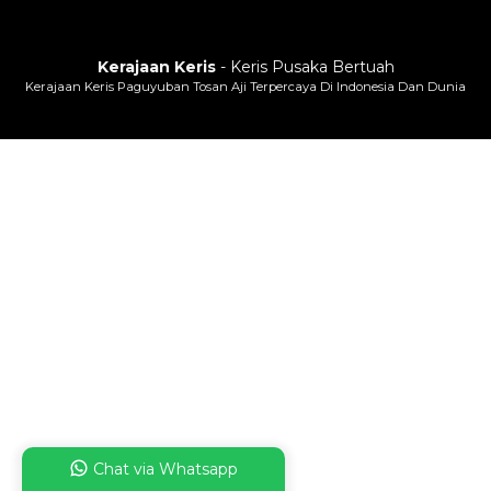
Kerajaan Keris
- Keris Pusaka Bertuah
Kerajaan Keris Paguyuban Tosan Aji Terpercaya Di Indonesia Dan Dunia
Chat via Whatsapp