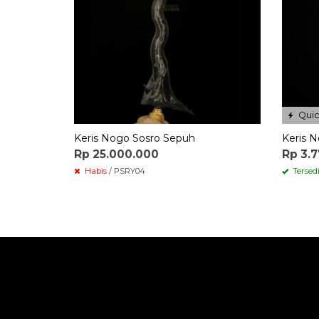
Quic
Keris Nogo Sosro Sepuh
Keris 
Rp 25.000.000
Rp 3.
Habis
/ PSRY04
Tersed