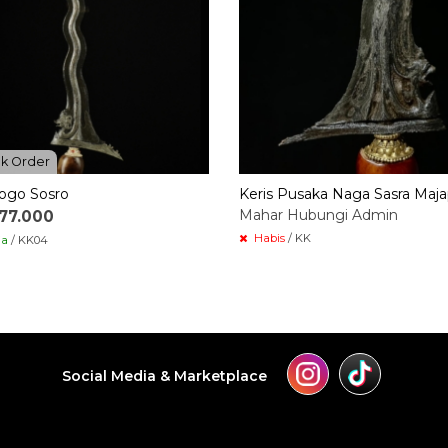
k Order
Nogo Sosro
Keris Pusaka Naga Sasra Maja
Mahar Hubungi Admin
777.000
Habis
/ KK
ia
/ KK04
Social Media & Marketplace