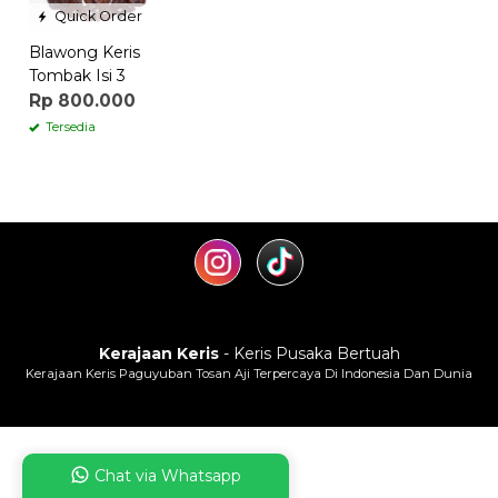
Quick Order
Blawong Keris
Tombak Isi 3
Rp 800.000
Tersedia
Kerajaan Keris
- Keris Pusaka Bertuah
Kerajaan Keris Paguyuban Tosan Aji Terpercaya Di Indonesia Dan Dunia
Chat via Whatsapp