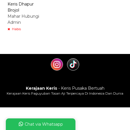
Keris Dhapur
Brojol
Mahar Hubungi
Admin
Habis
Kerajaan Keris
- Keris Pusaka Bertuah
Kerajaan Keris Paguyuban Tosan Aji Terpercaya Di Indonesia Dan Dunia
Chat via Whatsapp