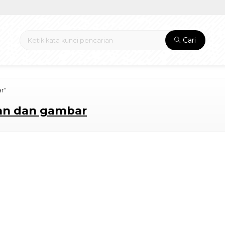
Cari
ar"
ikan dan gambar