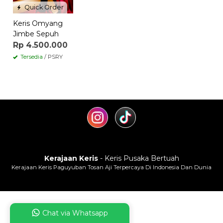
Quick Order
Keris Omyang
Jimbe Sepuh
Rp 4.500.000
Tersedia
/ PSRY
Kerajaan Keris
- Keris Pusaka Bertuah
Kerajaan Keris Paguyuban Tosan Aji Terpercaya Di Indonesia Dan Dunia
Chat via Whatsapp