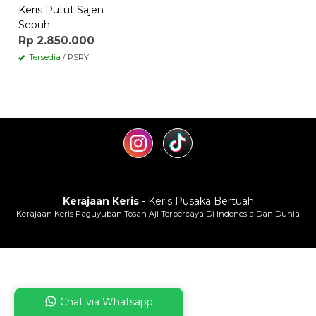
Keris Putut Sajen
Sepuh
Rp 2.850.000
Tersedia
/ PSRY
Kerajaan Keris
- Keris Pusaka Bertuah
Kerajaan Keris Paguyuban Tosan Aji Terpercaya Di Indonesia Dan Dunia
Chat via Whatsapp