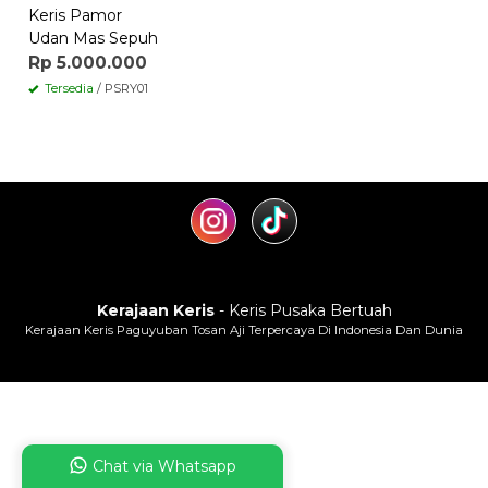
Keris Pamor
Udan Mas Sepuh
Rp 5.000.000
Tersedia
/ PSRY01
Kerajaan Keris
- Keris Pusaka Bertuah
Kerajaan Keris Paguyuban Tosan Aji Terpercaya Di Indonesia Dan Dunia
Chat via Whatsapp