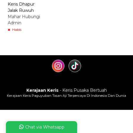
Keris Dhapur
Jalak Ruwuh
Mahar Hubungi
Admin
Habis
Kerajaan Keris
- Keris Pusaka Bertuah
Kerajaan Keris Paguyuban Tosan Aji Terpercaya Di Indonesia Dan Dunia
Chat via Whatsapp