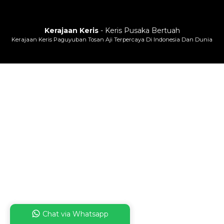
Kerajaan Keris
- Keris Pusaka Bertuah
Kerajaan Keris Paguyuban Tosan Aji Terpercaya Di Indonesia Dan Dunia
Chat via Whatsapp