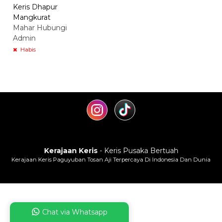
Keris Dhapur
Mangkurat
Mahar Hubungi
Admin
Habis
Kerajaan Keris
- Keris Pusaka Bertuah
Kerajaan Keris Paguyuban Tosan Aji Terpercaya Di Indonesia Dan Dunia
Chat via Whatsapp