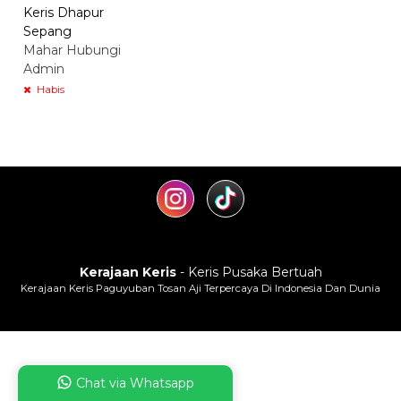
Keris Dhapur
Sepang
Mahar Hubungi
Admin
Habis
Kerajaan Keris
- Keris Pusaka Bertuah
Kerajaan Keris Paguyuban Tosan Aji Terpercaya Di Indonesia Dan Dunia
Chat via Whatsapp