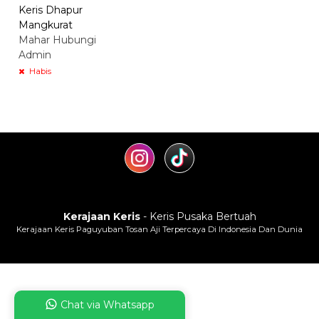
Keris Dhapur
Mangkurat
Mahar Hubungi
Admin
Habis
Kerajaan Keris
- Keris Pusaka Bertuah
Kerajaan Keris Paguyuban Tosan Aji Terpercaya Di Indonesia Dan Dunia
Chat via Whatsapp