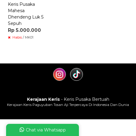
Keris Pusaka
Mahesa
Dhendeng Luk 5
Sepuh
Rp 5.000.000
Habis
/ MK01
Kerajaan Keris
- Keris Pusaka Bertuah
Kerajaan Keris Paguyuban Tosan Aji Terpercaya Di Indonesia Dan Dunia
Chat via Whatsapp