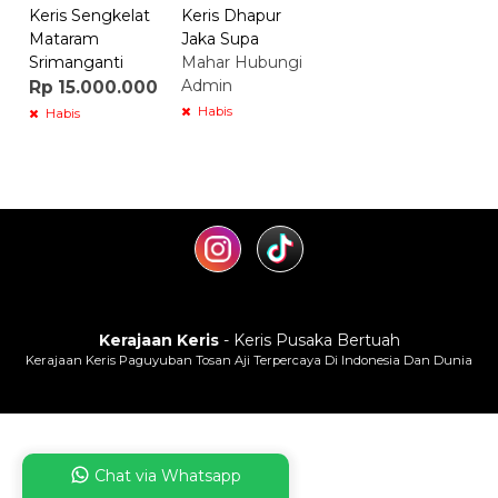
Keris Sengkelat
Keris Dhapur
Mataram
Jaka Supa
Srimanganti
Mahar Hubungi
Admin
Rp 15.000.000
Habis
Habis
Kerajaan Keris
- Keris Pusaka Bertuah
Kerajaan Keris Paguyuban Tosan Aji Terpercaya Di Indonesia Dan Dunia
Chat via Whatsapp