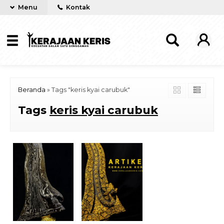
Menu
Kontak
Beranda
»
Tags "keris kyai carubuk"
Tags
keris kyai carubuk