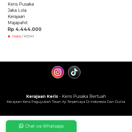
Keris Pusaka
Jaka Lola
Kerajaan
Majapahit
Rp 4.444.000
Habis
/ KD141
Kerajaan Keris
- Keris Pusaka Bertuah
Kerajaan Keris Paguyuban Tosan Aji Terpercaya Di Indonesia Dan Dunia
Chat via Whatsapp