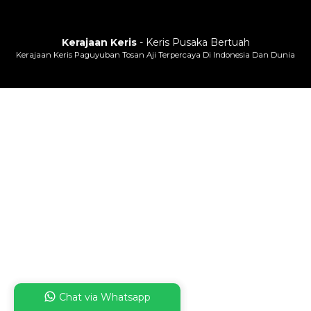
Kerajaan Keris
- Keris Pusaka Bertuah
Kerajaan Keris Paguyuban Tosan Aji Terpercaya Di Indonesia Dan Dunia
Chat via Whatsapp