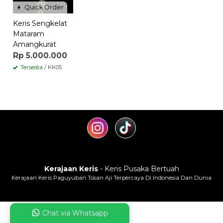
Quick Order
Keris Sengkelat
Mataram
Amangkurat
Rp 5.000.000
Tersedia
/ KK05
Kerajaan Keris
- Keris Pusaka Bertuah
Kerajaan Keris Paguyuban Tosan Aji Terpercaya Di Indonesia Dan Dunia
Chat via Whatsapp