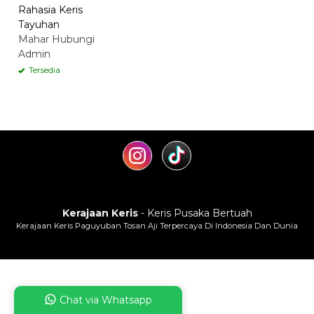
Rahasia Keris
Tayuhan
Mahar Hubungi
Admin
Tersedia
Kerajaan Keris
- Keris Pusaka Bertuah
Kerajaan Keris Paguyuban Tosan Aji Terpercaya Di Indonesia Dan Dunia
Chat via Whatsapp