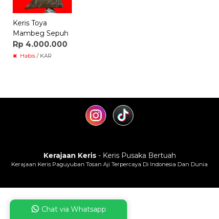
Keris Toya
Mambeg Sepuh
Rp 4.000.000
Habis
/ KAR
Kerajaan Keris
- Keris Pusaka Bertuah
Kerajaan Keris Paguyuban Tosan Aji Terpercaya Di Indonesia Dan Dunia
Chat via Whatsapp