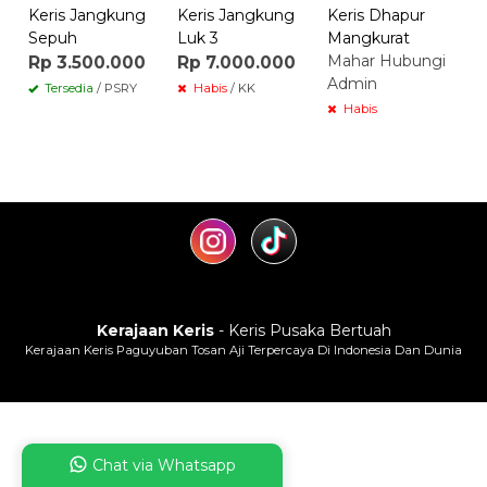
Keris Jangkung
Keris Jangkung
Keris Dhapur
Sepuh
Luk 3
Mangkurat
Mahar Hubungi
Rp 3.500.000
Rp 7.000.000
Admin
Tersedia
/ PSRY
Habis
/ KK
Habis
Kerajaan Keris
- Keris Pusaka Bertuah
Kerajaan Keris Paguyuban Tosan Aji Terpercaya Di Indonesia Dan Dunia
Chat via Whatsapp