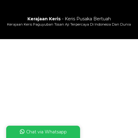
Kerajaan Keris
- Keris Pusaka Bertuah
Kerajaan Keris Paguyuban Tosan Aji Terpercaya Di Indonesia Dan Dunia
Chat via Whatsapp