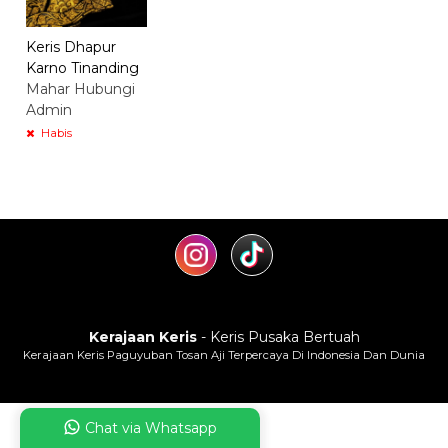
Keris Dhapur
Karno Tinanding
Mahar Hubungi
Admin
Habis
Kerajaan Keris
- Keris Pusaka Bertuah
Kerajaan Keris Paguyuban Tosan Aji Terpercaya Di Indonesia Dan Dunia
Chat via Whatsapp