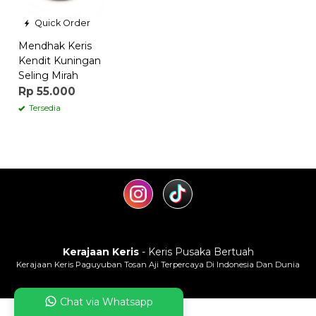
Quick Order
Mendhak Keris
Kendit Kuningan
Seling Mirah
Rp 55.000
Tersedia
Kerajaan Keris
- Keris Pusaka Bertuah
Kerajaan Keris Paguyuban Tosan Aji Terpercaya Di Indonesia Dan Dunia
Chat via Whatsapp