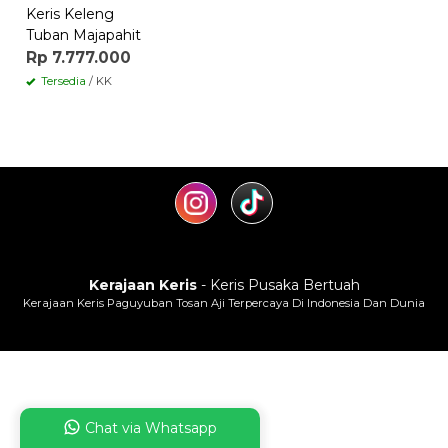
Keris Keleng
Tuban Majapahit
Rp 7.777.000
Tersedia
/ KK
Kerajaan Keris
- Keris Pusaka Bertuah
Kerajaan Keris Paguyuban Tosan Aji Terpercaya Di Indonesia Dan Dunia
Chat via Whatsapp