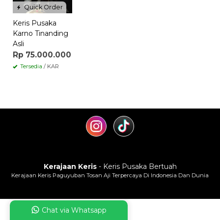
Quick Order
Keris Pusaka
Karno Tinanding
Asli
Rp 75.000.000
Tersedia
/ KAR
Kerajaan Keris
- Keris Pusaka Bertuah
Kerajaan Keris Paguyuban Tosan Aji Terpercaya Di Indonesia Dan Dunia
Chat via Whatsapp