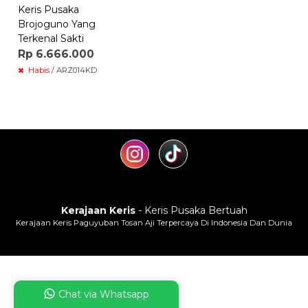
Keris Pusaka
Brojoguno Yang
Terkenal Sakti
Rp 6.666.000
Habis
/ ARZ014KD
Kerajaan Keris
- Keris Pusaka Bertuah
Kerajaan Keris Paguyuban Tosan Aji Terpercaya Di Indonesia Dan Dunia
Chat via Whatsapp