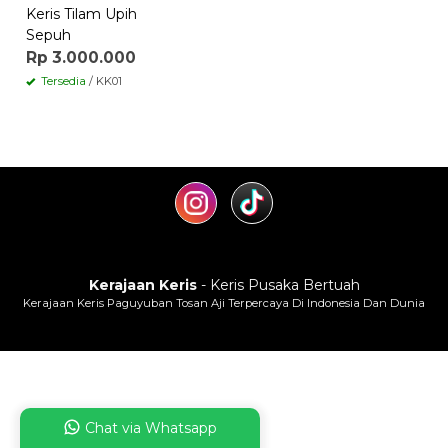
Keris Tilam Upih
Sepuh
Rp 3.000.000
Tersedia
/ KK01
Kerajaan Keris
- Keris Pusaka Bertuah
Kerajaan Keris Paguyuban Tosan Aji Terpercaya Di Indonesia Dan Dunia
Chat via Whatsapp