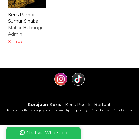
Keris Pamor
Sumur Sinaba
Mahar Hubungi
Admin
Habis
Kerajaan Keris
- Keris Pusaka Bertuah
Kerajaan Keris Paguyuban Tosan Aji Terpercaya Di Indonesia Dan Dunia
Chat via Whatsapp