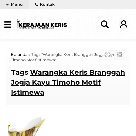
Menu
Kontak
Beranda
»
Tags "Warangka Keris Branggah Jogja Kayu
Timoho Motif Istimewa"
Tags
Warangka Keris Branggah
Jogja Kayu Timoho Motif
Istimewa