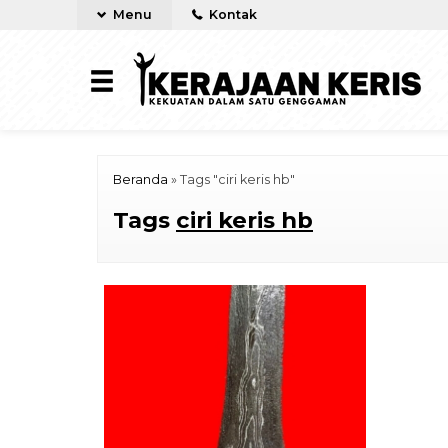
Menu
Kontak
Beranda
»
Tags "ciri keris hb"
Tags
ciri keris hb