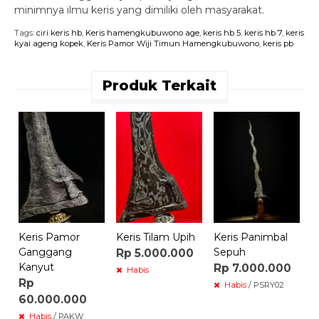
minimnya ilmu keris yang dimiliki oleh masyarakat.
Tags:
ciri keris hb
,
Keris hamengkubuwono age
,
keris hb 5
,
keris hb 7
,
keris
kyai ageng kopek
,
Keris Pamor Wiji Timun Hamengkubuwono
,
keris pb
Produk Terkait
K
S
R
Keris Pamor
Keris Tilam Upih
Keris Panimbal
Ganggang
Sepuh
Rp 5.000.000
Kanyut
Rp 7.000.000
Habis
Rp
Habis
/ PSRY02
60.000.000
Habis
/ PAKW