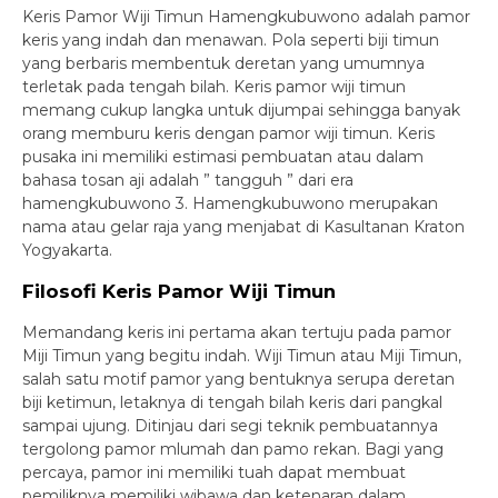
Keris Pamor Wiji Timun Hamengkubuwono adalah pamor
keris yang indah dan menawan. Pola seperti biji timun
yang berbaris membentuk deretan yang umumnya
terletak pada tengah bilah. Keris pamor wiji timun
memang cukup langka untuk dijumpai sehingga banyak
orang memburu keris dengan pamor wiji timun. Keris
pusaka ini memiliki estimasi pembuatan atau dalam
bahasa tosan aji adalah ” tangguh ” dari era
hamengkubuwono 3. Hamengkubuwono merupakan
nama atau gelar raja yang menjabat di Kasultanan Kraton
Yogyakarta.
Filosofi Keris Pamor Wiji Timun
Memandang keris ini pertama akan tertuju pada pamor
Miji Timun yang begitu indah. Wiji Timun atau Miji Timun,
salah satu motif pamor yang bentuknya serupa deretan
biji ketimun, letaknya di tengah bilah keris dari pangkal
sampai ujung. Ditinjau dari segi teknik pembuatannya
tergolong pamor mlumah dan pamo rekan. Bagi yang
percaya, pamor ini memiliki tuah dapat membuat
pemiliknya memiliki wibawa dan ketenaran dalam