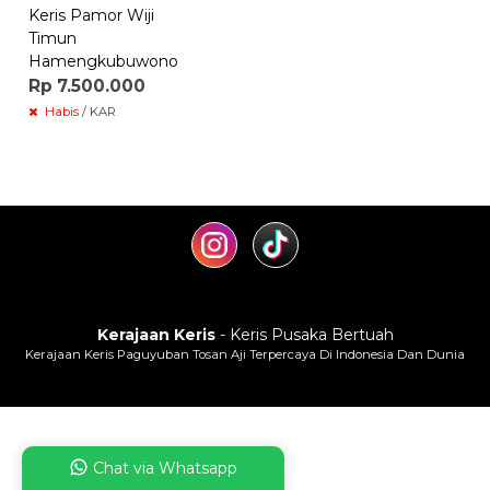
Keris Pamor Wiji
Timun
Hamengkubuwono
Rp 7.500.000
Habis
/ KAR
Kerajaan Keris
- Keris Pusaka Bertuah
Kerajaan Keris Paguyuban Tosan Aji Terpercaya Di Indonesia Dan Dunia
Chat via Whatsapp