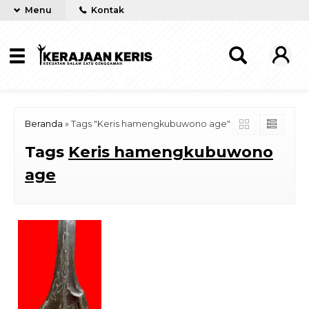
Menu
Kontak
Beranda
»
Tags "Keris hamengkubuwono age"
Tags
Keris hamengkubuwono
age