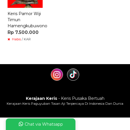
Keris Pamor Wiji
Timun
Hamengkubuwono
Rp 7.500.000
Habis
/ KAR
Kerajaan Keris
- Keris Pusaka Bertuah
Kerajaan Keris Paguyuban Tosan Aji Terpercaya Di Indonesia Dan Dunia
Chat via Whatsapp