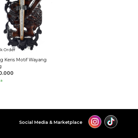
k Order
g Keris Motif Wayang
g
0.000
ia
Social Media & Marketplace