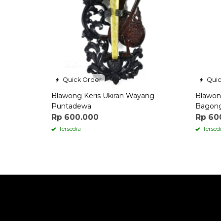
Quick Order
Quic
Blawong Keris Ukiran Wayang
Blawon
Puntadewa
Bagon
Rp 600.000
Rp 60
Tersedia
Tersed