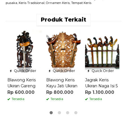
pusaka
,
Keris Tradisional
,
Ornamen Keris
,
Tempat Keris
Produk Terkait
B
P
R
Quick Order
Quick Order
Quick Order
Blawong Keris
Blawong Keris
Jagrak Keris
Ukiran Gareng
Kayu Jati Ukiran
Ukiran Naga Isi 5
Rp 600.000
Rp 800.000
Rp 1.100.000
Tersedia
Tersedia
Tersedia