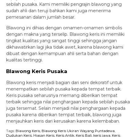
sebilah pusaka. Kami memiliki pengrajin blawong yang
sudah ahli dan teruji bahkan kami juga menerima
pemesanan dalam jumlah besar.
Blawong ini dihias dengan ornamen-ornamen simbolis
dengan makna yang terselip. Blawong keris ini memiliki
tingkat kualitas yang sangat tinggi sehingga jangan
dikhawatirkan lagi jika tidak awet, karena blawong kami
dibuat dengan kemampuan ahli serta bahan dengan
kualitas tertinggi.
Blawong Keris Pusaka
Blawong keris menjadi bagian dari seni dekoratif untuk
menempatkan sebilah pusaka kepada tempat terbaik.
Keris pusaka seharusnya memang diberikan tempat
terbaik sehingga nilai penghargaan kepada sebilah pusaka
juga tersemat. Selain menjadi nilai penghargaan kepada
pusaka karena diberikan tempat terbaik, blawong juga
menjauhkan keris dari kerusakan karena kelembaban.
Tags:
Blawong Keris
,
Blawong Keris Ukiran Wayang Puntadewa
,
Dudukan Keris
,
Hiasan Keris
,
Keris Antik
,
Keris Bali
,
keris jawa
,
Keris