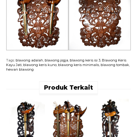
Tags:
blawong adalah
,
blawong jogja
,
blawong keris isi 3
,
Blawong Keris
Kayu Jati
,
blawong keris kuno
,
blawong keris minimalis
,
blawong tombak
,
hewan blawong
Produk Terkait
B
U
P
R