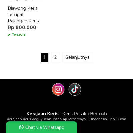
Blawong Keris
Tempat
Pajangan Keris
Rp 800.000
Tersedia
1
2
Selanjutnya
Kerajaan Keris
- Keris Pusaka Bertuah
Kerajaan Keris Paguyuban Tosan Aji Terpercaya Di Indonesia Dan Dunia
Chat via Whatsapp