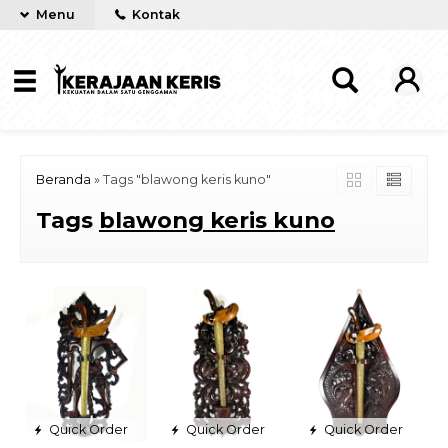
Menu
Kontak
Beranda
»
Tags "blawong keris kuno"
Tags
blawong keris kuno
Quick Order
Quick Order
Quick Order