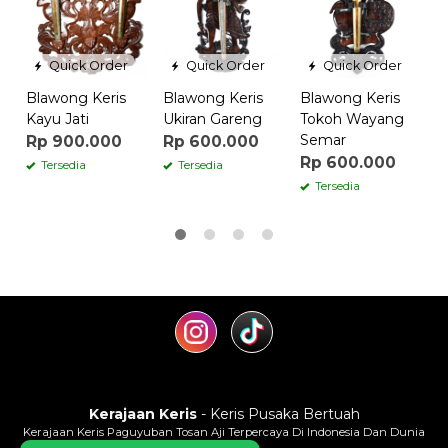
R
Quick Order
Quick Order
Quick Order
Blawong Keris
Blawong Keris
Blawong Keris
Kayu Jati
Ukiran Gareng
Tokoh Wayang
Semar
Rp 900.000
Rp 600.000
Rp 600.000
Tersedia
Tersedia
Tersedia
Kerajaan Keris
- Keris Pusaka Bertuah
Kerajaan Keris Paguyuban Tosan Aji Terpercaya Di Indonesia Dan Dunia