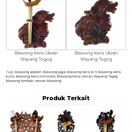
Blawong Keris Ukiran
Blawong Keris Ukiran
Wayang Togog
Wayang Togog
Tags:
blawong adalah
,
blawong jogja
,
blawong keris isi 3
,
blawong keris
kuno
,
blawong keris minimalis
,
Blawong Keris Ukiran Wayang Togog
,
blawong tombak
,
hewan blawong
Produk Terkait
B
U
W